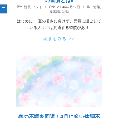
2024-
BY:
院長 フジイ
ON:
2024年7月17日
IN:
対策
,
07-
新常識
,
活動
17
はじめに 夏の暑さに負けず、元気に過ごして
いる人々には共通する習慣があり
続きをみる >>
春の不調を回避！4月に多い体調不