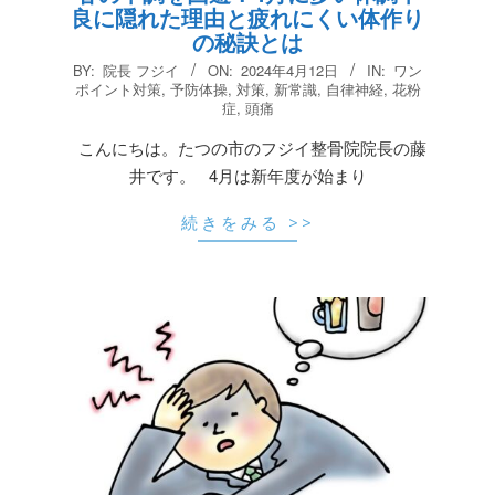
良に隠れた理由と疲れにくい体作り
の秘訣とは
2024-
BY:
院長 フジイ
ON:
2024年4月12日
IN:
ワン
04-
ポイント対策
,
予防体操
,
対策
,
新常識
,
自律神経
,
花粉
症
,
頭痛
12
こんにちは。たつの市のフジイ整骨院院長の藤
井です。 4月は新年度が始まり
続きをみる >>