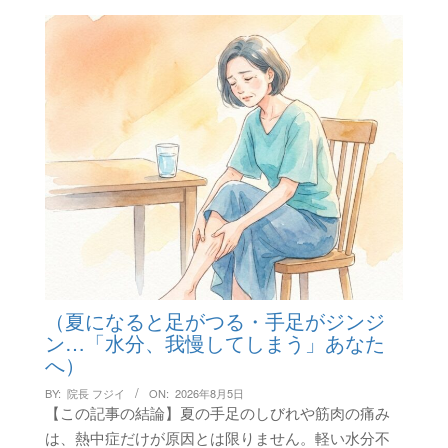
ー
ジ
送
り
（夏になると足がつる・手足がジンジ
ン…「水分、我慢してしまう」あなた
へ）
BY:
院長 フジイ
ON:
2026年8月5日
【この記事の結論】夏の手足のしびれや筋肉の痛み
は、熱中症だけが原因とは限りません。軽い水分不