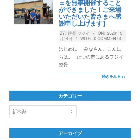
ェを無事開催すること
ができました！ご来場
いただいた皆さまへ感
謝申し上げます］
BY:
院長 フジイ
ON:
2026年5
月14日
WITH:
0 COMMENTS
はじめに みなさん、こんに
ちは。 たつの市にあるフジイ
整骨
続きをみる >>
カテゴリー
カ
テ
ゴ
リ
アーカイブ
ー