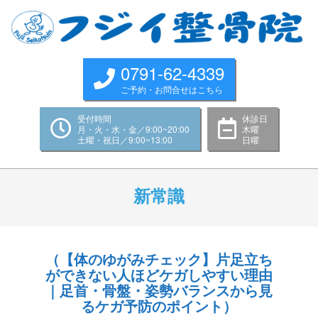
Skip
to
content
0791-62-4339
ご予約・お問合せはこちら
受付時間
休診日
月・火・水・金／9:00~20:00
木曜
土曜・祝日／9:00~13:00
日曜
Primary
Navigation
新常識
Menu
（【体のゆがみチェック】片足立ち
ができない人ほどケガしやすい理由
｜足首・骨盤・姿勢バランスから見
るケガ予防のポイント）