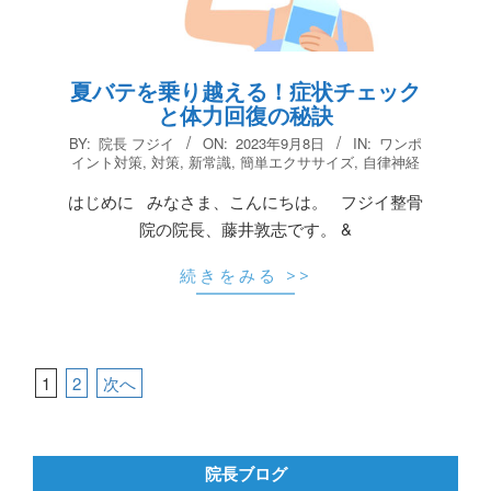
夏バテを乗り越える！症状チェック
と体力回復の秘訣
2023-
BY:
院長 フジイ
ON:
2023年9月8日
IN:
ワンポ
09-
イント対策
,
対策
,
新常識
,
簡単エクササイズ
,
自律神経
08
はじめに みなさま、こんにちは。 フジイ整骨
院の院長、藤井敦志です。 &
続きをみる >>
投
1
2
次へ
稿
の
ペ
院長ブログ