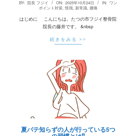
2025-
BY:
院長 フジイ
ON:
2025年10月24日
IN:
ワン
10-
ポイント対策
,
怪我
,
新常識
,
腰痛
24
はじめに こんにちは。たつの市フジイ整骨院
院長の藤井です。 &nbsp
続きをみる >>
夏バテ知らずの人が行っている5つ
の習慣とは⁉