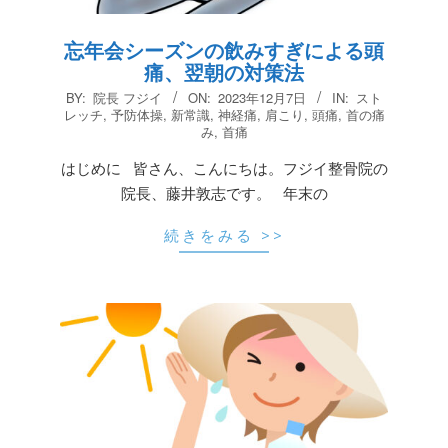
忘年会シーズンの飲みすぎによる頭
痛、翌朝の対策法
2023-
BY:
院長 フジイ
ON:
2023年12月7日
IN:
スト
12-
レッチ
,
予防体操
,
新常識
,
神経痛
,
肩こり
,
頭痛
,
首の痛
み
,
首痛
07
はじめに 皆さん、こんにちは。フジイ整骨院の
院長、藤井敦志です。 年末の
続きをみる >>