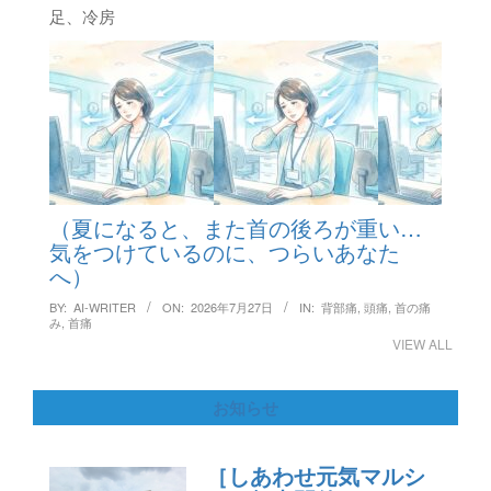
足、冷房
（夏になると、また首の後ろが重い…
気をつけているのに、つらいあなた
へ）
BY:
AI-WRITER
ON:
2026年7月27日
IN:
背部痛
,
頭痛
,
首の痛
み
,
首痛
VIEW ALL
お知らせ
［しあわせ元気マルシ