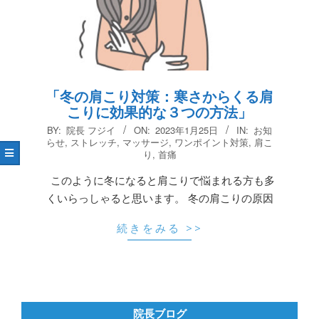
「冬の肩こり対策：寒さからくる肩
こりに効果的な３つの方法」
2023-
BY:
院長 フジイ
ON:
2023年1月25日
IN:
お知
01-
らせ
,
ストレッチ
,
マッサージ
,
ワンポイント対策
,
肩こ
り
,
首痛
25
このように冬になると肩こりで悩まれる方も多
くいらっしゃると思います。 冬の肩こりの原因
続きをみる >>
院長ブログ