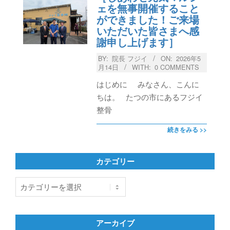
ェを無事開催すること
ができました！ご来場
いただいた皆さまへ感
謝申し上げます］
BY:
院長 フジイ
ON:
2026年5
月14日
WITH:
0 COMMENTS
はじめに みなさん、こんに
ちは。 たつの市にあるフジイ
整骨
続きをみる >>
カテゴリー
カ
テ
ゴ
リ
アーカイブ
ー