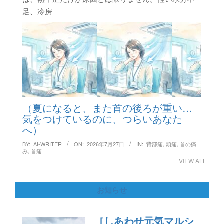
足、冷房
（夏になると、また首の後ろが重い…
気をつけているのに、つらいあなた
へ）
BY:
AI-WRITER
ON:
2026年7月27日
IN:
背部痛
,
頭痛
,
首の痛
み
,
首痛
VIEW ALL
お知らせ
［しあわせ元気マルシ