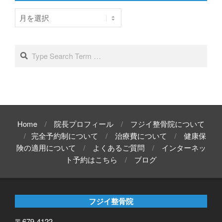
ア
ー
カ
イ
Search
ブ
Home
院長プロフィール
フジイ整骨院について
完全予約制について
治療費について
健康保
険の適用について
よくあるご質問
インターネッ
ト予約はこちら
ブログ
フジイ整骨院
〒679-4122