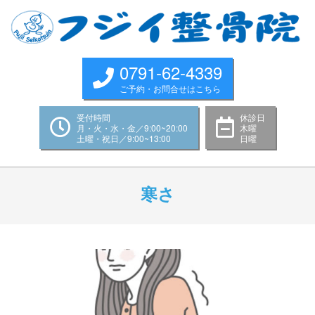
Skip
to
content
0791-62-4339
ご予約・お問合せはこちら
受付時間
休診日
月・火・水・金／9:00~20:00
木曜
土曜・祝日／9:00~13:00
日曜
Primary
Navigation
寒さ
Menu