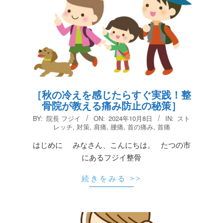
［秋の冷えを感じたらすぐ実践！整
骨院が教える痛み防止の秘策］
2024-
BY:
院長 フジイ
ON:
2024年10月8日
IN:
スト
10-
レッチ
,
対策
,
肩痛
,
腰痛
,
首の痛み
,
首痛
08
はじめに みなさん、こんにちは。 たつの市
にあるフジイ整骨
続きをみる >>