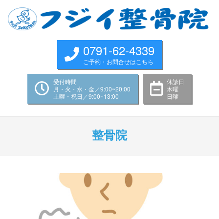
Skip
to
content
0791-62-4339
ご予約・お問合せはこちら
受付時間
休診日
月・火・水・金／9:00~20:00
木曜
土曜・祝日／9:00~13:00
日曜
Primary
Navigation
整骨院
Menu