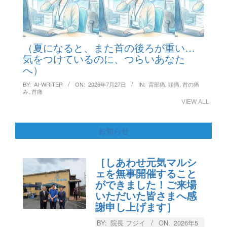
（夏になると、また首の後ろが重い…
気をつけているのに、つらいあなた
へ）
BY:
AI-WRITER
ON:
2026年7月27日
IN:
背部痛
,
頭痛
,
首の痛
み
,
首痛
VIEW ALL
お知らせ
［しあわせ元気マルシ
ェを無事開催すること
ができました！ご来場
いただいた皆さまへ感
謝申し上げます］
BY:
院長 フジイ
ON:
2026年5