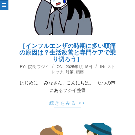
［インフルエンザの時期に多い頭痛
の原因は？生活改善と専門ケアで乗
り切ろう］
2025-
BY:
院長 フジイ
ON:
2025年1月18日
IN:
スト
01-
レッチ
,
対策
,
頭痛
18
はじめに みなさん、こんにちは。 たつの市
にあるフジイ整骨
続きをみる >>