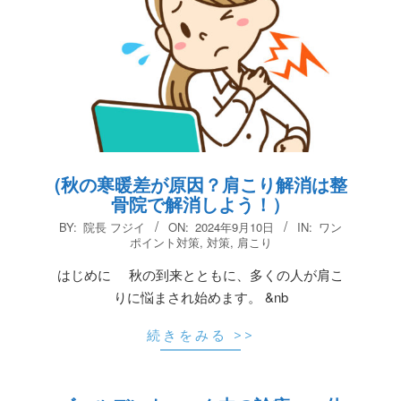
(秋の寒暖差が原因？肩こり解消は整
骨院で解消しよう！）
2024-
BY:
院長 フジイ
ON:
2024年9月10日
IN:
ワン
09-
ポイント対策
,
対策
,
肩こり
10
はじめに 秋の到来とともに、多くの人が肩こ
りに悩まされ始めます。 &nb
続きをみる >>