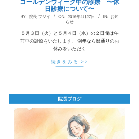
ゴールデンウィーク中の診療 〜休
日診療について〜
2016-
BY:
院長 フジイ
ON:
2016年4月27日
IN:
お知
04-
らせ
27
５月３日（火）と５月４日（水）の２日間は午
前中の診療をいたします。 例年なら暦通りのお
休みをいただく
続きをみる >>
院長ブログ