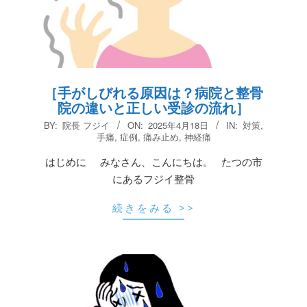
［手がしびれる原因は？病院と整骨
院の違いと正しい受診の流れ］
2025-
BY:
院長 フジイ
ON:
2025年4月18日
IN:
対策
,
04-
手痛
,
症例
,
痛み止め
,
神経痛
18
はじめに みなさん、こんにちは。 たつの市
にあるフジイ整骨
続きをみる >>