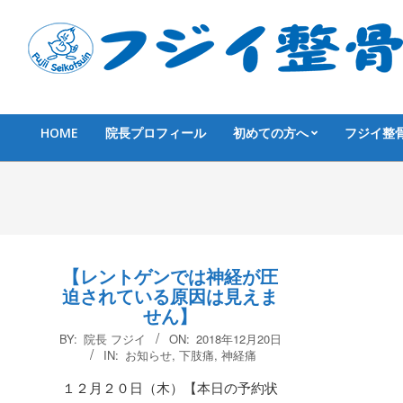
Skip
to
content
HOME
院長プロフィール
初めての方へ
フジイ整
Primary
Navigation
Menu
【レントゲンでは神経が圧
迫されている原因は見えま
せん】
2018-
BY:
院長 フジイ
ON:
2018年12月20日
12-
IN:
お知らせ
,
下肢痛
,
神経痛
20
１２月２０日（木）【本日の予約状