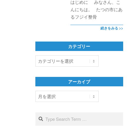
はじめに みなさん、こ
んにちは。 たつの市にあ
るフジイ整骨
続きをみる >>
カテゴリー
カ
テ
ゴ
リ
アーカイブ
ー
ア
ー
カ
イ
Search
ブ