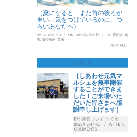
（夏になると、また首の後ろが
重い…気をつけているのに、つ
らいあなたへ）
BY:
AI-WRITER
ON:
2026年7月27日
IN:
背部痛
,
頭
痛
,
首の痛み
,
首痛
VIEW ALL
お知らせ
［しあわせ元気マ
ルシェを無事開催
することができま
した！ご来場いた
だいた皆さまへ感
謝申し上げます］
BY:
院長 フジイ
ON:
2026年5月14日
WITH:
0
COMMENTS