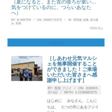
（夏になると、また首の後ろが重い…
気をつけているのに、つらいあなた
へ）
BY:
AI-WRITER
ON:
2026年7月27日
IN:
背部痛
,
頭痛
,
首の痛
み
,
首痛
VIEW ALL
お知らせ
［しあわせ元気マルシ
ェを無事開催すること
ができました！ご来場
いただいた皆さまへ感
謝申し上げます］
BY:
院長 フジイ
ON:
2026年5
月14日
WITH:
0 COMMENTS
はじめに みなさん、こんに
ちは。 たつの市にあるフジイ