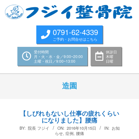
Skip
to
content
0791-62-4339
ご予約・お問合せはこちら
受付時間
休診日
月・火・水・金／9:00~20:00
木曜
土曜・祝日／9:00~13:00
日曜
Primary
Navigation
造園
Menu
【しびれもないし仕事の疲れくらい
になりました】腰痛
2016-
BY:
院長 フジイ
ON:
2016年10月15日
IN:
お知
10-
らせ
,
症例
,
腰痛