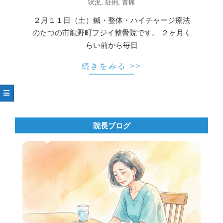
02-
状況
,
症例
,
首痛
11
２月１１日（土）鍼・整体・ハイチャージ療法
のたつの市龍野町フジイ整骨院です。 ２ヶ月く
らい前から毎日
続きをみる >>
院長ブログ