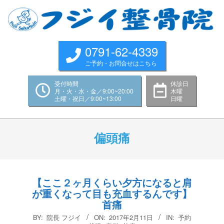
Skip
to
content
0791-62-4339
ご予約・お問合せはこちら
受付時間
休診日
月・火・水・金／9:00~20:00
木曜
土曜・祝日／9:00~13:00
日曜
Primary
Navigation
偏頭痛
Menu
【ここ２ヶ月くらい夕方になると肩
が重くなって目も充血するんです】
首痛
2017-
BY:
院長 フジイ
ON:
2017年2月11日
IN:
予約