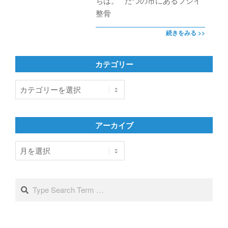
ちは。 たつの市にあるフジイ
整骨
続きをみる >>
カテゴリー
カ
テ
ゴ
リ
アーカイブ
ー
ア
ー
カ
イ
Search
ブ