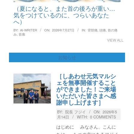
（夏になると、また首の後ろが重い…
気をつけているのに、つらいあなた
へ）
BY:
AI-WRITER
ON:
2026年7月27日
IN:
背部痛
,
頭痛
,
首の痛
み
,
首痛
VIEW ALL
お知らせ
［しあわせ元気マルシ
ェを無事開催すること
ができました！ご来場
いただいた皆さまへ感
謝申し上げます］
BY:
院長 フジイ
ON:
2026年5
月14日
WITH:
0 COMMENTS
はじめに みなさん、こんに